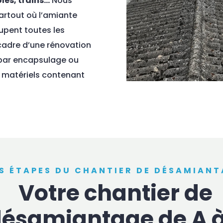
les, trains…
Nous
rtout où l’amiante
upent toutes les
cadre d’une rénovation
 par encapsulage ou
u matériels contenant
ES ÉTAPES DU CHANTIER DE DÉSAMIAN
Votre chantier de
ésamiantage de A à