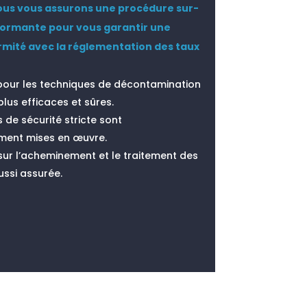
ous vous assurons une procédure sur-
ormante pour vous garantir une
rmité avec la réglementation des taux
our les techniques de décontamination
lus efficaces et sûres.
 de sécurité stricte sont
ment mises en œuvre.
 sur l’acheminement et le traitement des
ussi assurée.