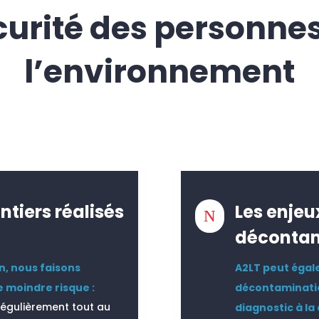
curité des personnes
l’environnement
antiers réalisés
Les enjeu
N
décontam
n, nous faisons
A2LT peut égal
e moindre risque :
décontaminatio
régulièrement tout au
diagnostic à la 