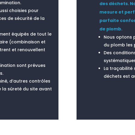
mination.
des déchets. N
ussi choisies pour
mesure et perf
es de sécurité de la
parfaite confo
de plomb.
ent équipés de tout le
Nous optons p
aire (combinaison et
du plomb les p
trent et renouvellent
Des conditions
systématique
ination sont prévues
La traçabilité
s.
déchets est a
iné, d’autres contrôles
 la sûreté du site avant